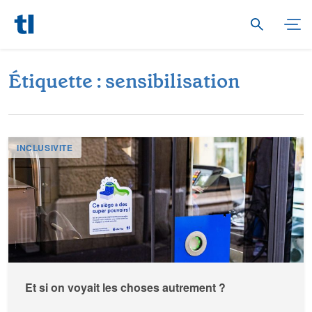
É
t
i
q
u
e
t
t
e
:
s
e
n
s
i
b
i
l
i
s
a
t
i
o
n
INCLUSIVITE
Et si on voyait les choses autrement ?