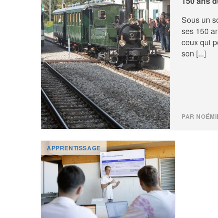
150 ans 
Sous un so
ses 150 an
ceux qui p
son [...]
PAR NOÉMI
APPRENTISSAGE