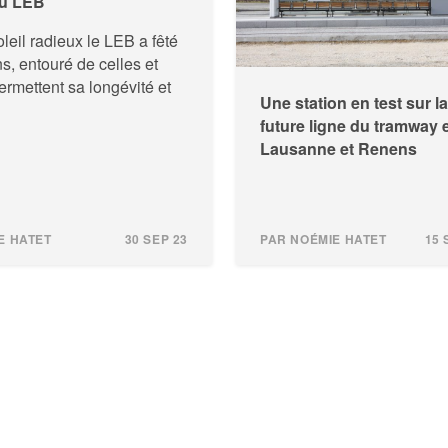
du LEB
leil radieux le LEB a fêté
s, entouré de celles et
ermettent sa longévité et
Une station en test sur la
future ligne du tramway 
Lausanne et Renens
E HATET
30 SEP 23
PAR NOÉMIE HATET
15 