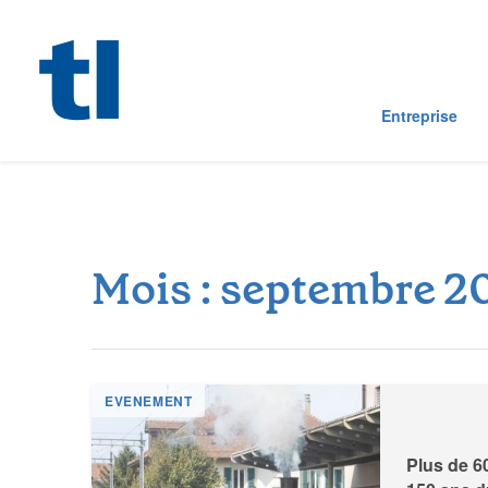
Entreprise
M
o
i
s
:
s
e
p
t
e
m
b
r
e
2
EVENEMENT
Plus de 6