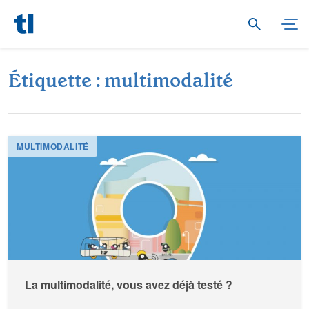
É
t
i
q
u
e
t
t
e
:
m
u
l
t
i
m
o
d
a
l
i
t
é
MULTIMODALITÉ
La multimodalité, vous avez déjà testé ?