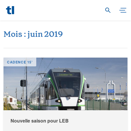
M
o
i
s
:
j
u
i
n
2
0
1
9
CADENCE 15'
Nouvelle saison pour LEB