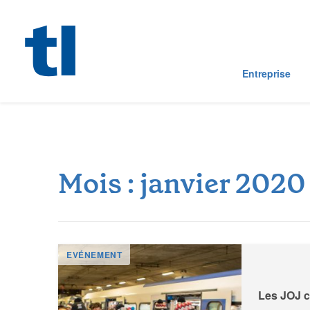
Entreprise
M
o
i
s
:
j
a
n
v
i
e
r
2
0
2
0
EVÉNEMENT
Les JOJ c’