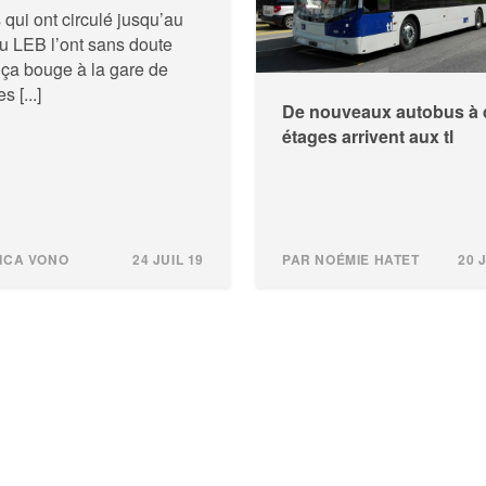
 qui ont circulé jusqu’au
u LEB l’ont sans doute
ça bouge à la gare de
s [...]
De nouveaux autobus à
étages arrivent aux tl
ICA VONO
24 JUIL 19
PAR NOÉMIE HATET
20 