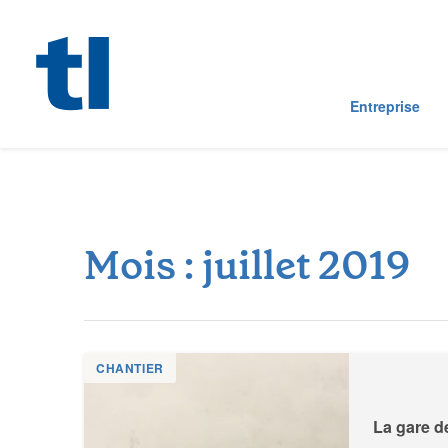
Entreprise
M
o
i
s
:
j
u
i
l
l
e
t
2
0
1
9
CHANTIER
La gare d