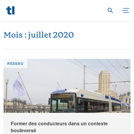
M
o
i
s
:
j
u
i
l
l
e
t
2
0
2
0
RESEAU
Former des conducteurs dans un contexte
bouleversé