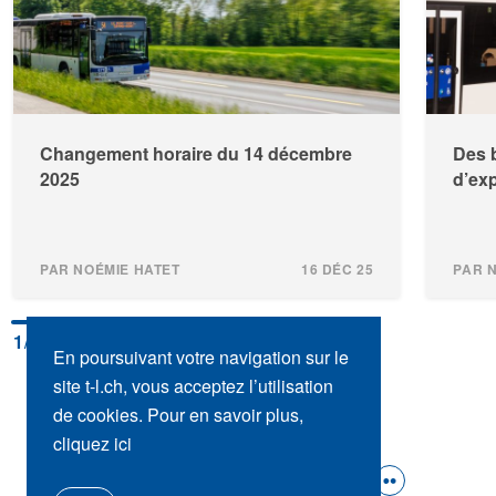
Changement horaire du 14 décembre
Des 
2025
d’exp
PAR NOÉMIE HATET
16 DÉC 25
PAR 
1
/4
En poursuivant votre navigation sur le
site t-l.ch, vous acceptez l’utilisation
de cookies. Pour en savoir plus,
cliquez ici
SUIVEZ-NOUS :