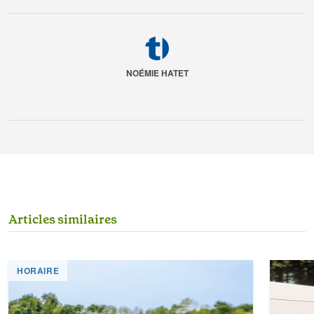
NOÉMIE HATET
A
r
t
i
c
l
e
s
s
i
m
i
l
a
i
r
e
s
HORAIRE