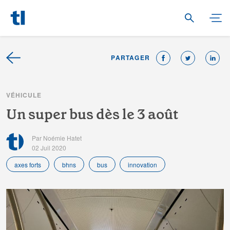
PARTAGER
V
É
H
I
C
U
L
E
U
n
s
u
p
e
r
b
u
s
d
è
s
l
e
3
a
o
û
t
Par Noémie Hatet
02 Juil 2020
axes forts
bhns
bus
innovation