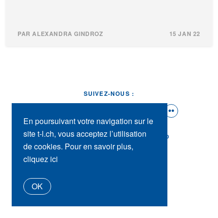
PAR ALEXANDRA GINDROZ
15 JAN 22
SUIVEZ-NOUS :
En poursuivant votre navigation sur le
site t-l.ch, vous acceptez l’utilisation
t-l.ch
Presse
Contact
tl_shop
de cookies. Pour en savoir plus,
cliquez ici
OK