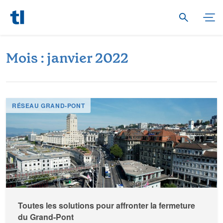
M
o
i
s
:
j
a
n
v
i
e
r
2
0
2
2
RÉSEAU GRAND-PONT
Toutes les solutions pour affronter la fermeture
du Grand-Pont