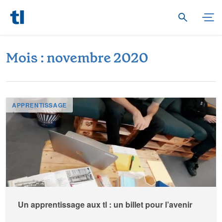
M
o
i
s
:
n
o
v
e
m
b
r
e
2
0
2
0
APPRENTISSAGE
Un apprentissage aux tl : un billet pour l’avenir