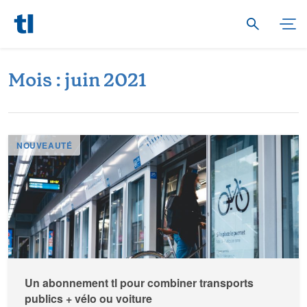
M
o
i
s
:
j
u
i
n
2
0
2
1
NOUVEAUTÉ
Un abonnement tl pour combiner transports
publics + vélo ou voiture