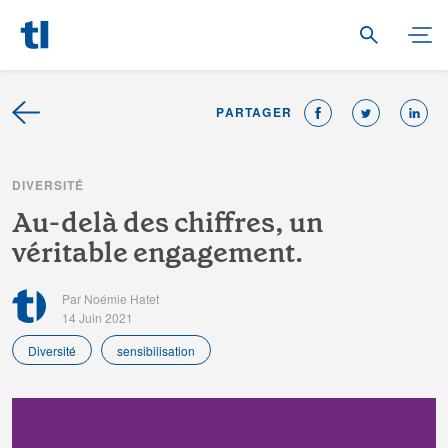
PARTAGER
D
I
V
E
R
S
I
T
É
A
u
-
d
e
l
à
d
e
s
c
h
i
f
r
e
s
,
u
n
v
é
r
i
t
a
b
l
e
e
n
g
a
g
e
m
e
n
t
.
Par Noémie Hatet
14 Juin 2021
Diversité
sensibilisation