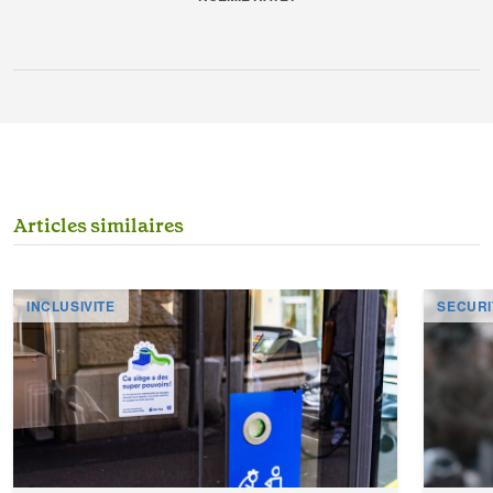
A
r
t
i
c
l
e
s
s
i
m
i
l
a
i
r
e
s
INCLUSIVITE
SECURI