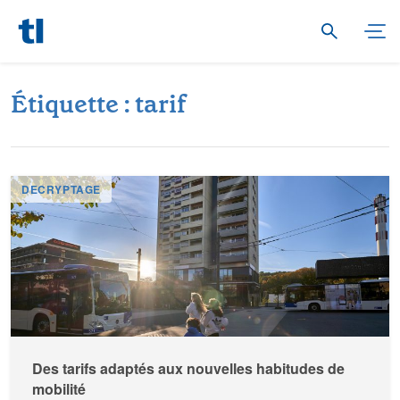
É
t
i
q
u
e
t
t
e
:
t
a
r
i
f
DECRYPTAGE
Des tarifs adaptés aux nouvelles habitudes de
mobilité