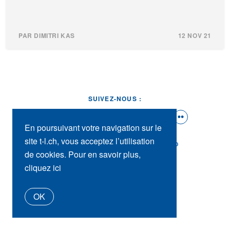
PAR DIMITRI KAS
12 NOV 21
SUIVEZ-NOUS :
En poursuivant votre navigation sur le
site t-l.ch, vous acceptez l’utilisation
t-l.ch
Presse
Contact
tl_shop
de cookies. Pour en savoir plus,
cliquez ici
OK