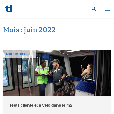
M
o
i
s
:
j
u
i
n
2
0
2
2
MULTIMODALITÉ
Tests clientèle: à vélo dans le m2