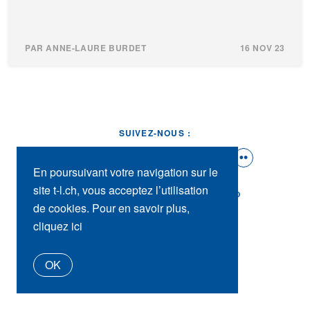
PAR ANNE-LAURE BURDET
16 NOV 23
SUIVEZ-NOUS :
En poursuivant votre navigation sur le
site t-l.ch, vous acceptez l’utilisation
t-l.ch
Presse
Contact
tl_shop
de cookies. Pour en savoir plus,
cliquez ici
OK