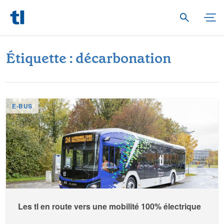
É
t
i
q
u
e
t
t
e
:
d
é
c
a
r
b
o
n
a
t
i
o
n
E-BUS
Les tl en route vers une mobilité 100% électrique