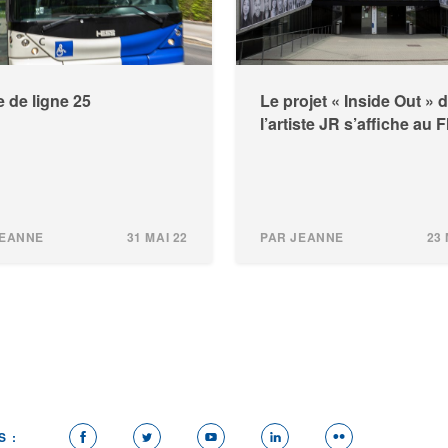
 de ligne 25
Le projet « Inside Out » 
l’artiste JR s’affiche au 
JEANNE
31 MAI 22
PAR JEANNE
23 
S :