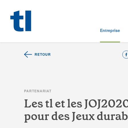
Entreprise
RETOUR
P
A
R
T
E
N
A
R
I
A
T
L
e
s
t
l
e
t
l
e
s
J
O
J
2
0
2
p
o
u
r
d
e
s
J
e
u
x
d
u
r
a
b