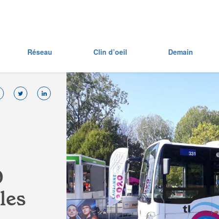
Réseau
Clin d’oeil
Demain
0
l
e
s