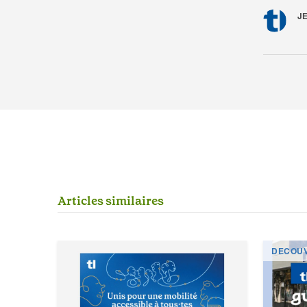
J
A
r
t
i
c
l
e
s
s
i
m
i
l
a
i
r
e
s
DECOU