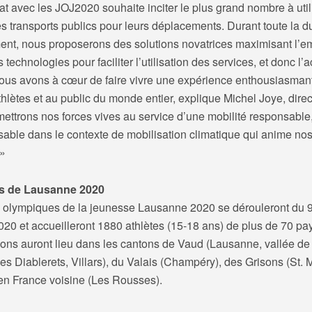
at avec les JOJ2020 souhaite inciter le plus grand nombre à util
les transports publics pour leurs déplacements. Durant toute la 
ent, nous proposerons des solutions novatrices maximisant l’e
 technologies pour faciliter l’utilisation des services, et donc l’
Nous avons à cœur de faire vivre une expérience enthousiasman
hlètes et au public du monde entier, explique Michel Joye, dire
mettrons nos forces vives au service d’une mobilité responsable
sable dans le contexte de mobilisation climatique qui anime no
.»
s de Lausanne 2020
 olympiques de la jeunesse Lausanne 2020 se dérouleront du 
020 et accueilleront 1880 athlètes (15-18 ans) de plus de 70 pa
ions auront lieu dans les cantons de Vaud (Lausanne, vallée de
es Diablerets, Villars), du Valais (Champéry), des Grisons (St. M
’en France voisine (Les Rousses).