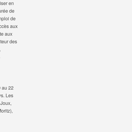
iser en
durée de
mploi de
accès aux
te aux
cteur des
,
s
9 au 22
ys. Les
 Joux,
oritz),