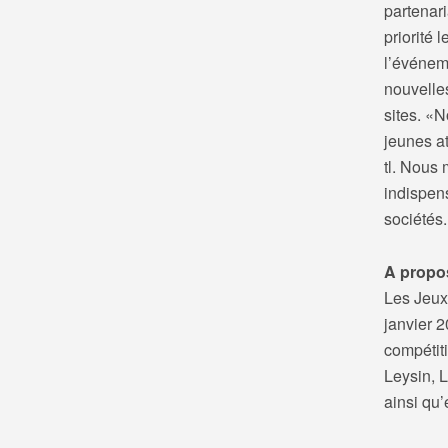
partenari
priorité 
l’événem
nouvelles
sites. «
jeunes at
tl. Nous 
indispen
sociétés
A propo
Les Jeux
janvier 2
compétit
Leysin, L
ainsi qu