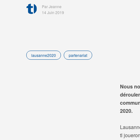
Par Jeanne
14 Juin 2019
lausanne2020
partenariat
Nous no
déroule
commun,
2020.
Lausanne
tl jouero