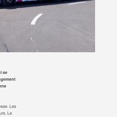
i se
gagement
nne
esse. Les
urs. Le