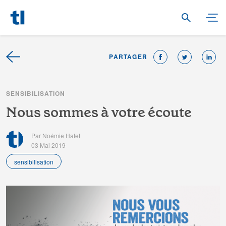
PARTAGER
S
E
N
S
I
B
I
L
I
S
A
T
I
O
N
N
o
u
s
s
o
m
m
e
s
à
v
o
t
r
e
é
c
o
u
t
e
Par Noémie Hatet
03 Mai 2019
sensibilisation