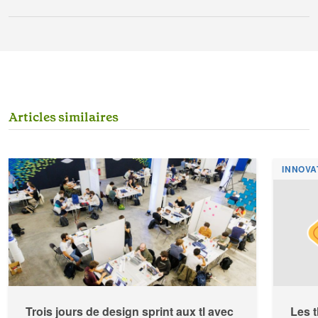
A
r
t
i
c
l
e
s
s
i
m
i
l
a
i
r
e
s
INNOVA
Trois jours de design sprint aux tl avec
Les t