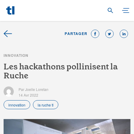
PARTAGER
I
N
N
O
V
A
T
I
O
N
L
e
s
h
a
c
k
a
t
h
o
n
s
p
o
l
l
i
n
i
s
e
n
t
l
a
R
u
c
h
e
Par Joelle Loretan
14 Avr 2022
innovation
la ruche tl