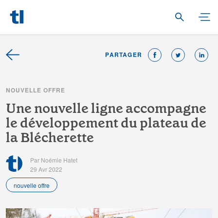
PARTAGER
N
O
U
V
E
L
L
E
O
F
F
R
E
U
n
e
n
o
u
v
e
l
l
e
l
i
g
n
e
a
c
c
o
m
p
a
g
n
e
l
e
d
é
v
e
l
o
p
p
e
m
e
n
t
d
u
p
l
a
t
e
a
u
d
e
l
a
B
l
é
c
h
e
r
e
t
t
e
Par Noémie Hatet
29 Avr 2022
nouvelle offre