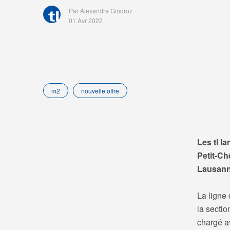
Par Alexandra Gindroz
01 Avr 2022
m2
nouvelle offre
Les tl l
Petit-Ch
Lausann
La ligne 
la secti
chargé a