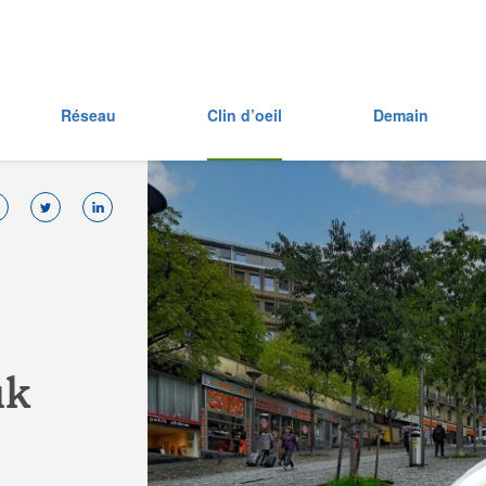
Réseau
Clin d’oeil
Demain
u
k