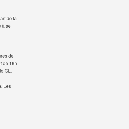
art de la
s à se
ures de
et de 16h
de GL.
e. Les