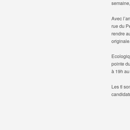
semaine,
Avec l’ar
rue du P
rendre a
originale
Ecologiqu
pointe d
à 19h au
Les tl so
candidat