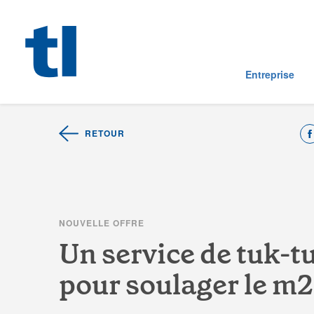
Entreprise
RETOUR
N
O
U
V
E
L
L
E
O
F
F
R
E
U
n
s
e
r
i
c
e
d
e
t
u
k
-
t
p
o
u
r
s
o
u
l
a
g
e
r
l
e
m
2