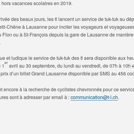
 hors vacances scolaires en 2019.
rivée des beaux jours, les tl lancent un service de tuk-tuk au dép
etit-Chêne à Lausanne pour inciter les voyageurs et voyageuse
u Flon ou à St-François depuis la gare de Lausanne de manière
.
e et ludique le service de tuk-tuk des tl sera disponible aux he
er
u 1
avril au 30 septembre, du lundi au vendredi, de 07h à 10h 
 prix d’un billet Grand Lausanne disponible par SMS au 456 co
nt encore à la recherche de cyclistes chevronnés pour ce servic
ures sont à adresser par email à :
communication@t-l.ch
.