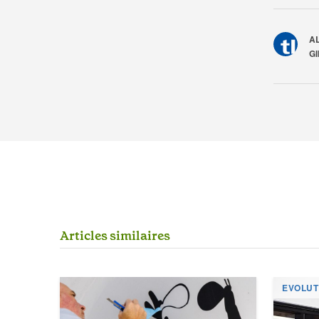
A
G
A
r
t
i
c
l
e
s
s
i
m
i
l
a
i
r
e
s
EVOLUT