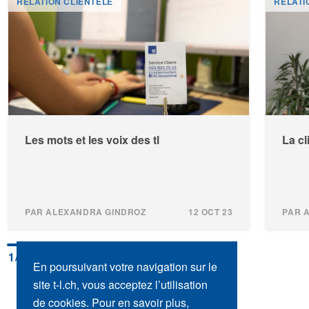
RELATION CLIENTELE
RELATI
Les mots et les voix des tl
La cl
PAR ALEXANDRA GINDROZ
12 OCT 23
PAR 
1
/4
En poursuivant votre navigation sur le
site t-l.ch, vous acceptez l’utilisation
de cookies. Pour en savoir plus,