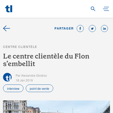
PARTAGER
C
E
N
T
R
E
C
L
I
E
N
T
È
L
E
L
e
c
e
n
t
r
e
c
l
i
e
n
t
è
l
e
d
u
F
l
o
n
s
’
e
m
b
e
l
l
i
t
Par Alexandra Gindroz
18 Jan 2019
interview
point de vente