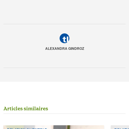
ALEXANDRA GINDROZ
A
r
t
i
c
l
e
s
s
i
m
i
l
a
i
r
e
s