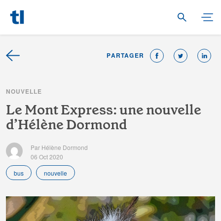
PARTAGER
N
O
U
V
E
L
L
E
L
e
M
o
n
t
E
x
p
r
e
s
s
:
u
n
e
n
o
u
v
e
l
l
e
d
’
H
é
l
è
n
e
D
o
r
m
o
n
d
Par Hélène Dormond
06 Oct 2020
bus
nouvelle