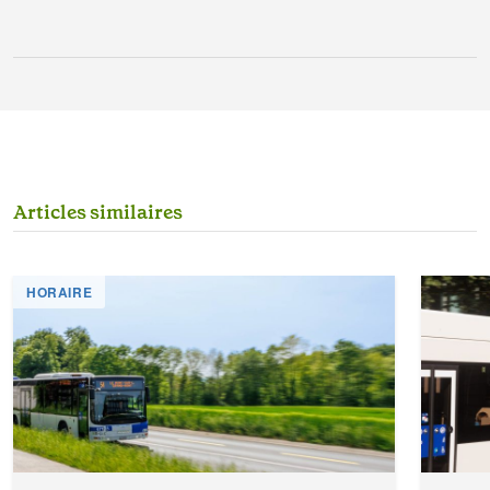
A
r
t
i
c
l
e
s
s
i
m
i
l
a
i
r
e
s
HORAIRE