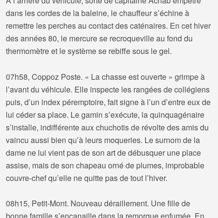
À l’arrière du véhicule, sorte de capitaine Achab empêtré
dans les cordes de la baleine, le chauffeur s’échine à
remettre les perches au contact des caténaires. En cet hiver
des années 80, le mercure se recroqueville au fond du
thermomètre et le système se rebiffe sous le gel.
07h58, Coppoz Poste. « La chasse est ouverte » grimpe à
l’avant du véhicule. Elle inspecte les rangées de collégiens
puis, d’un index péremptoire, fait signe à l’un d’entre eux de
lui céder sa place. Le gamin s’exécute, la quinquagénaire
s’installe, indifférente aux chuchotis de révolte des amis du
vaincu aussi bien qu’à leurs moqueries. Le surnom de la
dame ne lui vient pas de son art de débusquer une place
assise, mais de son chapeau orné de plumes, improbable
couvre-chef qu’elle ne quitte pas de tout l’hiver.
08h15, Petit-Mont. Nouveau déraillement. Une fille de
bonne famille s’encanaille dans la remorque enfumée. En