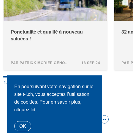
Ponctualité et qualité à nouveau
32 a
saluées !
PAR PATRICK MORIER GENOUD
18 SEP 24
1
/4
En poursuivant votre navigation sur le
site t-l.ch, vous acceptez l’utilisation
de cookies. Pour en savoir plus,
cliquez ici
SUIVEZ-NOUS :
OK