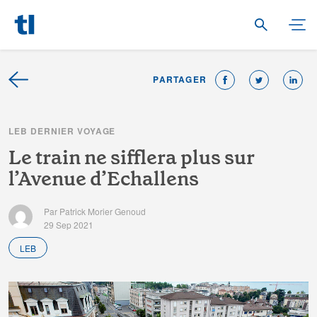
PARTAGER
L
E
B
D
E
R
N
I
E
R
V
O
Y
A
G
E
L
e
t
r
a
i
n
n
e
s
i
f
e
r
a
p
l
u
s
s
u
r
l
’
A
v
e
n
u
e
d
’
E
c
h
a
l
l
e
n
s
Par Patrick Morier Genoud
29 Sep 2021
LEB