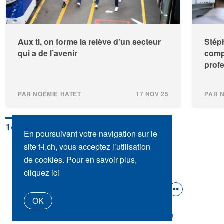
Aux tl, on forme la relève d’un secteur
Stéph
qui a de l’avenir
comp
profe
PAR NOÉMIE HATET
17 NOV 25
PAR 
1
/4
En poursuivant votre navigation sur le
site t-l.ch, vous acceptez l’utilisation
de cookies. Pour en savoir plus,
cliquez ici
SUIVEZ-NOUS :
OK
t-l.ch
Presse
Contact
tl_shop