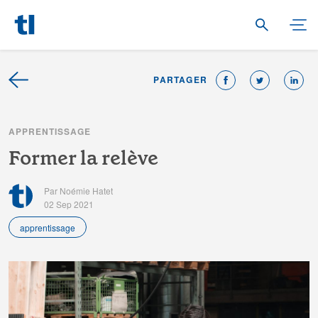
PARTAGER
A
P
P
R
E
N
T
I
S
S
A
G
E
F
o
r
m
e
r
l
a
r
e
l
è
v
e
Par Noémie Hatet
02 Sep 2021
apprentissage