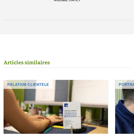
A
r
t
i
c
l
e
s
s
i
m
i
l
a
i
r
e
s
RELATION CLIENTELE
PORTRA