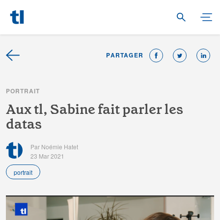
PARTAGER
P
O
R
T
R
A
I
T
A
u
x
t
l
,
S
a
b
i
n
e
f
a
i
t
p
a
r
l
e
r
l
e
s
d
a
t
a
s
Par Noémie Hatet
23 Mar 2021
portrait