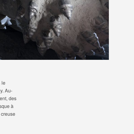
 le
y. Au-
ent, des
asque à
a creuse