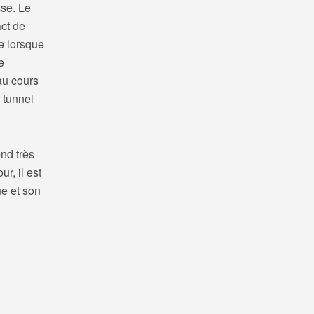
sse. Le
ct de
e lorsque
e
au cours
 tunnel
end très
r, il est
ue et son