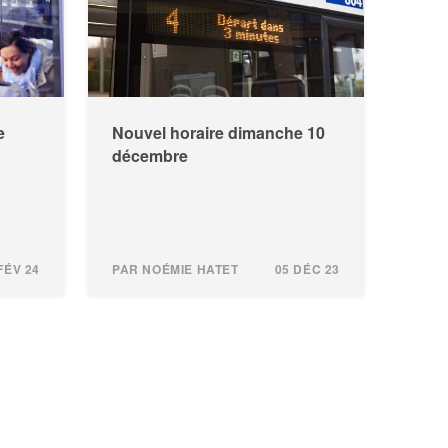
e
Nouvel horaire dimanche 10
décembre
FÉV 24
PAR NOÉMIE HATET
05 DÉC 23