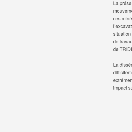
La prése
mouvemen
ces miné
l’excavat
situation
de trava
de TRIDE
La dissém
difficile
extrêmem
impact s