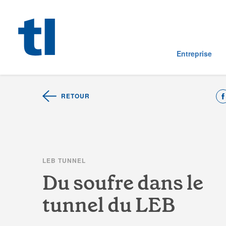
Entreprise
RETOUR
L
E
B
T
U
N
N
E
L
D
u
s
o
u
f
r
e
d
a
n
s
l
e
t
u
n
n
e
l
d
u
L
E
B