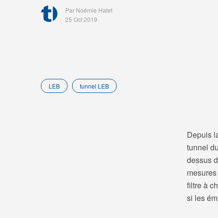
Par Noémie Hatet
25 Oct 2019
LEB
tunnel LEB
Depuis l
tunnel du
dessus d’
mesures s
filtre à 
si les ém