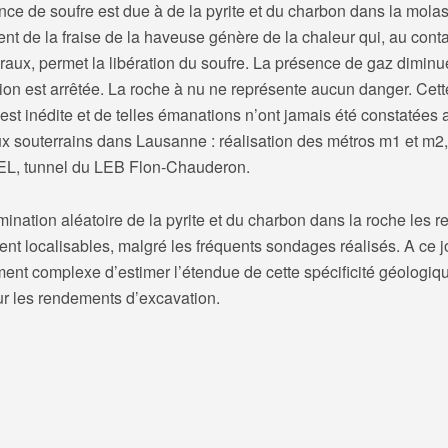
nce de soufre est due à de la pyrite et du charbon dans la mola
t de la fraise de la haveuse génère de la chaleur qui, au conta
raux, permet la libération du soufre. La présence de gaz diminu
ion est arrêtée. La roche à nu ne représente aucun danger. Cett
 est inédite et de telles émanations n’ont jamais été constatées 
ux souterrains dans Lausanne : réalisation des métros m1 et m2,
L, tunnel du LEB Flon-Chauderon.
ination aléatoire de la pyrite et du charbon dans la roche les r
ment localisables, malgré les fréquents sondages réalisés. A ce jou
ent complexe d’estimer l’étendue de cette spécificité géologiq
ur les rendements d’excavation.