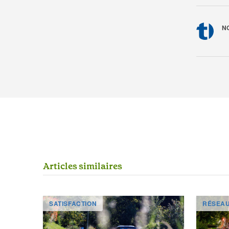
N
A
r
t
i
c
l
e
s
s
i
m
i
l
a
i
r
e
s
SATISFACTION
RÉSEA