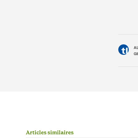
A
G
A
r
t
i
c
l
e
s
s
i
m
i
l
a
i
r
e
s