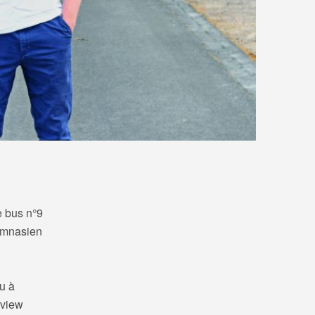
e bus n°9
gymnasien
u à
rview