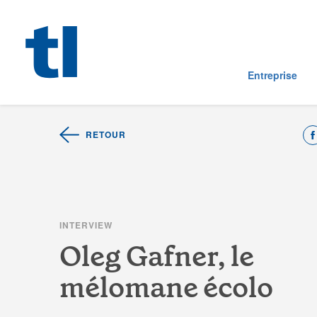
Entreprise
RETOUR
I
N
T
E
R
V
I
E
W
O
l
e
g
G
a
f
n
e
r
,
l
e
m
é
l
o
m
a
n
e
é
c
o
l
o