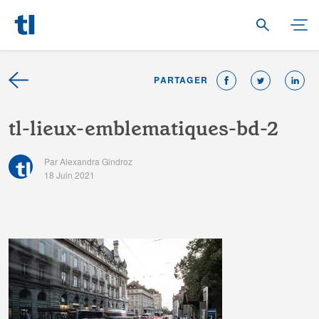
PARTAGER
t
l
-
l
i
e
u
x
-
e
m
b
l
e
m
a
t
i
q
u
e
s
-
b
d
-
2
Par Alexandra Gindroz
18 Juin 2021