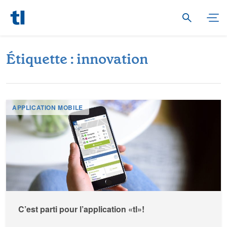
É
t
i
q
u
e
t
t
e
:
i
n
n
o
v
a
t
i
o
n
APPLICATION MOBILE
C’est parti pour l’application «tl»!