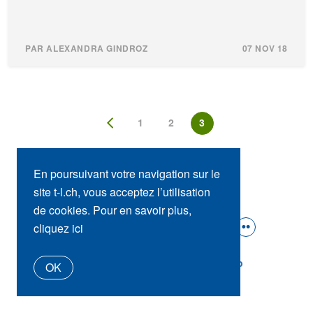
PAR ALEXANDRA GINDROZ
07 NOV 18
1
2
3
En poursuivant votre navigation sur le
site t-l.ch, vous acceptez l’utilisation
SUIVEZ-NOUS :
de cookies. Pour en savoir plus,
cliquez ici
t-l.ch
Presse
Contact
tl_shop
OK