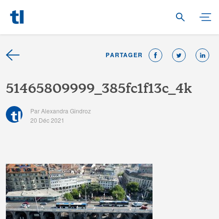
PARTAGER
5
1
4
6
5
8
0
9
9
9
9
_
3
8
5
f
c
1
f
1
3
c
_
4
k
Par Alexandra Gindroz
20 Déc 2021