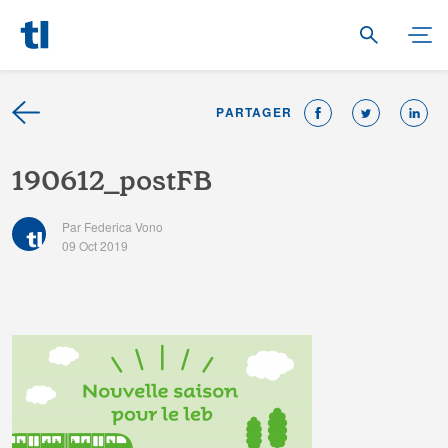
PARTAGER
1
9
0
6
1
2
_
p
o
s
t
F
B
Par Federica Vono
09 Oct 2019