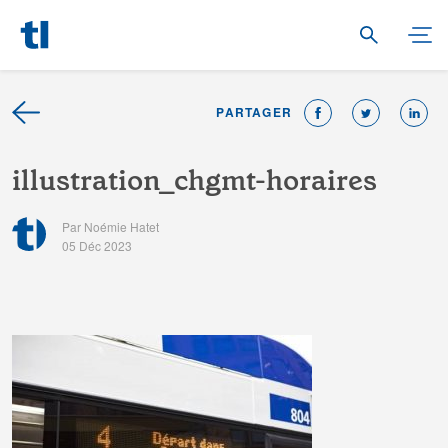
PARTAGER
i
l
l
u
s
t
r
a
t
i
o
n
_
c
h
g
m
t
-
h
o
r
a
i
r
e
s
Par Noémie Hatet
05 Déc 2023