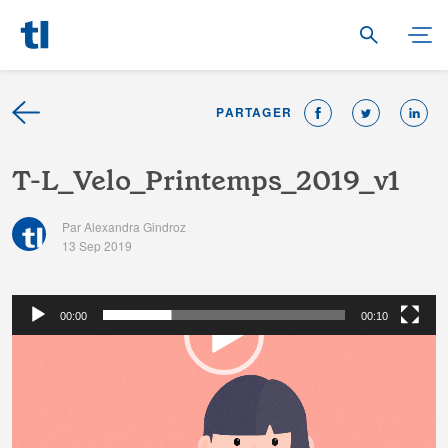
PARTAGER
T
-
L
_
V
e
l
o
_
P
r
i
n
t
e
m
p
s
_
2
0
1
9
_
v
1
Par Alexandra Gindroz
13 Sep 2019
00:00
00:10
Lecteur
vidéo