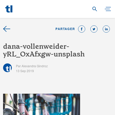
PARTAGER
d
a
n
a
-
v
o
l
l
e
n
w
e
i
d
e
r
-
y
R
L
_
O
x
A
f
x
g
w
-
u
n
s
p
l
a
s
h
Par Alexandra Gindroz
13 Sep 2019