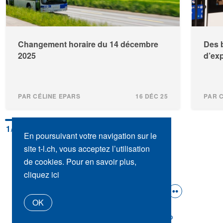
Changement horaire du 14 décembre
Des 
2025
d’exp
PAR CÉLINE EPARS
16 DÉC 25
PAR 
1
/4
En poursuivant votre navigation sur le
site t-l.ch, vous acceptez l’utilisation
de cookies. Pour en savoir plus,
cliquez ici
SUIVEZ-NOUS :
OK
t-l.ch
Presse
Contact
tl_shop