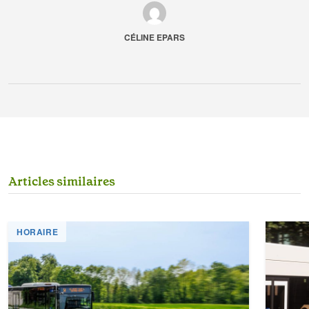
CÉLINE EPARS
A
r
t
i
c
l
e
s
s
i
m
i
l
a
i
r
e
s
HORAIRE