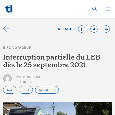
PARTAGER
I
N
F
O
V
O
Y
A
G
E
U
R
I
n
t
e
r
r
u
p
t
i
o
n
p
a
r
t
i
e
l
l
e
d
u
L
E
B
d
è
s
l
e
2
5
s
e
p
t
e
m
b
r
e
2
0
2
1
Par Céline Epars
13 Sep 2021
bus
LEB
tunnel LEB