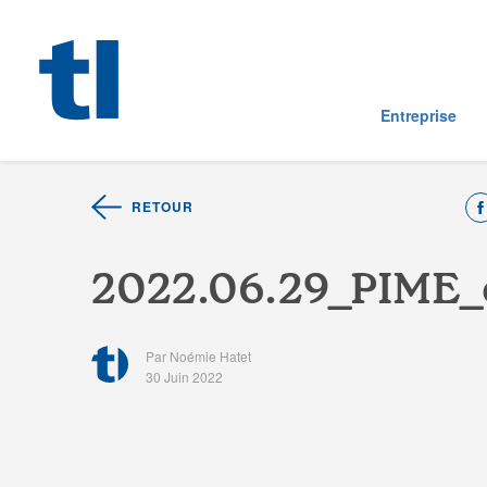
Entreprise
RETOUR
2
0
2
2
.
0
6
.
2
9
_
P
I
M
E
_
Par Noémie Hatet
30 Juin 2022