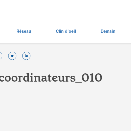
Réseau
Clin d’oeil
Demain
c
o
o
r
d
i
n
a
t
e
u
r
s
_
0
1
0