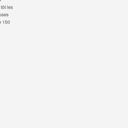
tôt les
euses
de 150