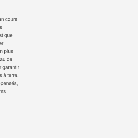
en cours
s
st que
er
on plus
eau de
r garantir
 à terre.
repensés,
nts