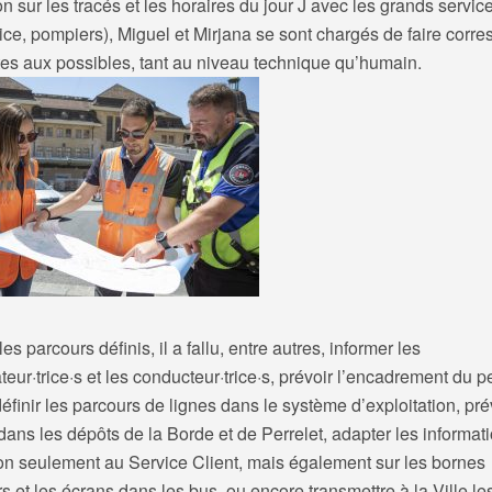
n sur les tracés et les horaires du jour J avec les grands servic
lice, pompiers), Miguel et Mirjana se sont chargés de faire corr
tes aux possibles, tant au niveau technique qu’humain.
les parcours définis, il a fallu, entre autres, informer les
teur·trice·s et les conducteur·trice·s, prévoir l’encadrement du 
définir les parcours de lignes dans le système d’exploitation, pré
ans les dépôts de la Borde et de Perrelet, adapter les informat
non seulement au Service Client, mais également sur les bornes
 et les écrans dans les bus, ou encore transmettre à la Ville le