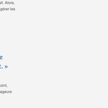
l. Alors,
gérer les
e
. »
oint,
yageurs