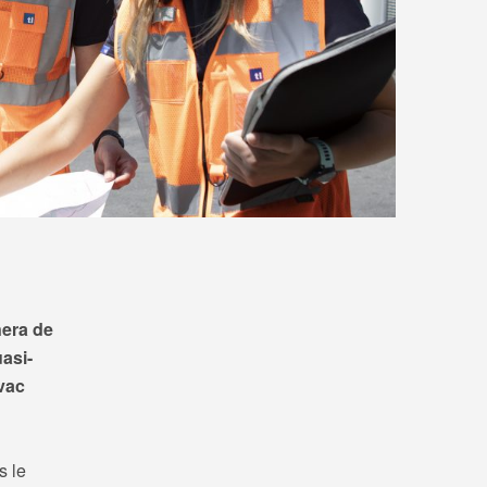
nera de
uasi-
ovac
s le