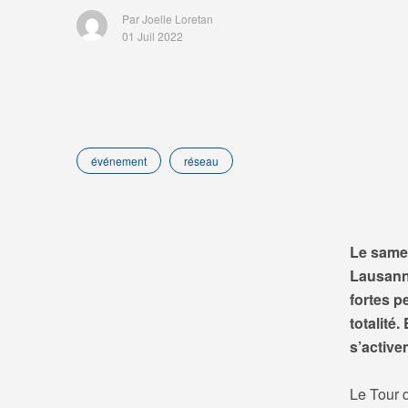
Par Joelle Loretan
01 Juil 2022
événement
réseau
Le samed
Lausanne
fortes p
totalité
s’active
Le Tour d