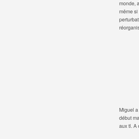
monde, a
même si M
perturbat
réorganis
Miguel a 
début ma
aux tl. A