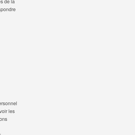
es de la
espondre
personnel
voir les
ions
s