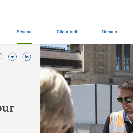
Réseau
Clin d’oeil
Demain
o
u
r