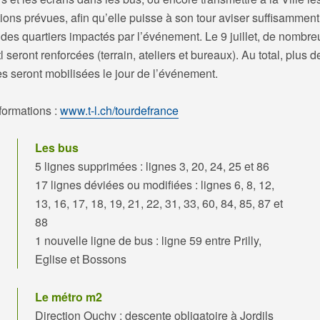
ions prévues, afin qu’elle puisse à son tour aviser suffisamment 
 des quartiers impactés par l’événement. Le 9 juillet, de nombr
l seront renforcées (terrain, ateliers et bureaux). Au total, plus 
s seront mobilisées le jour de l’événement.
formations :
www.t-l.ch/tourdefrance
Les bus
5 lignes supprimées : lignes 3, 20, 24, 25 et 86
17 lignes déviées ou modifiées : lignes 6, 8, 12,
13, 16, 17, 18, 19, 21, 22, 31, 33, 60, 84, 85, 87 et
88
1 nouvelle ligne de bus : ligne 59 entre Prilly,
Eglise et Bossons
Le métro m2
Direction Ouchy : descente obligatoire à Jordils