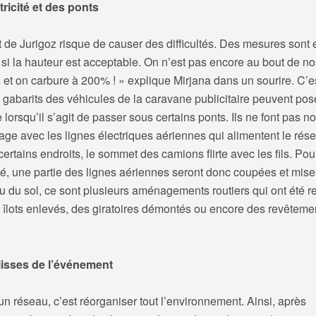
tricité et des ponts
 de Jurigoz risque de causer des difficultés. Des mesures sont 
 si la hauteur est acceptable. On n’est pas encore au bout de no
s et on carbure à 200% ! » explique Mirjana dans un sourire.
C’e
 gabarits des véhicules de la caravane publicitaire peuvent pos
lorsqu’il s’agit de passer sous certains ponts. Ils ne font pas n
ge avec les lignes électriques aériennes qui alimentent le rés
 certains endroits, le sommet des camions flirte avec les fils. Pou
té, une partie des lignes aériennes seront donc coupées et mises
u du sol, ce sont plusieurs aménagements routiers qui ont été 
 îlots enlevés, des giratoires démontés ou encore des revêteme
isses de l’événement
un réseau, c’est réorganiser tout l’environnement. Ainsi, après