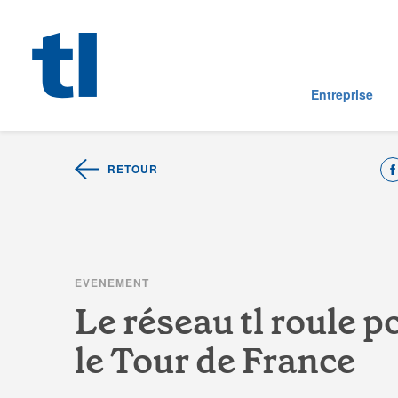
Entreprise
RETOUR
E
V
E
N
E
M
E
N
T
L
e
r
é
s
e
a
u
t
l
r
o
u
l
e
p
l
e
T
o
u
r
d
e
F
r
a
n
c
e