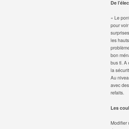
De l’élec
« Le pont
pour voir
surprise
les hauts
problème 
bon ména
bus tl. A
la sécuri
Au nivea
avec des
refaits.
Les coul
Modifier 