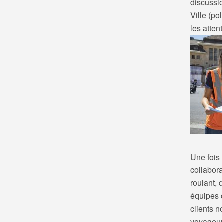
discussio
Ville (po
les atten
Une fois 
collabora
roulant, 
équipes d
clients 
voyageurs