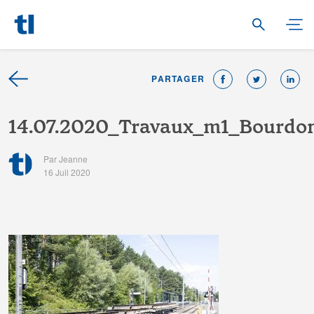
PARTAGER
1
4
.
0
7
.
2
0
2
0
_
T
r
a
v
a
u
x
_
m
1
_
B
o
u
r
d
o
Par Jeanne
16 Juil 2020