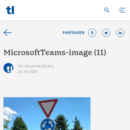
PARTAGER
M
i
c
r
o
s
o
f
t
T
e
a
m
s
-
i
m
a
g
e
(
1
1
)
Par Alexandra Gindroz
22 Juil 2022