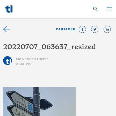
PARTAGER
2
0
2
2
0
7
0
7
_
0
6
3
6
3
7
_
r
e
s
i
z
e
d
Par Alexandra Gindroz
22 Juil 2022