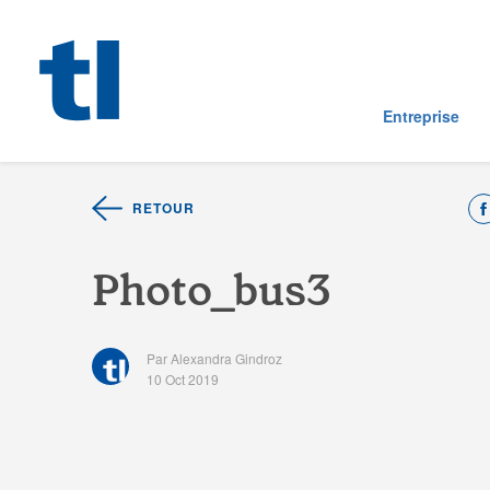
Entreprise
RETOUR
P
h
o
t
o
_
b
u
s
3
Par Alexandra Gindroz
10 Oct 2019