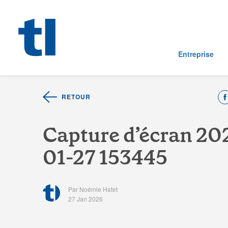
Entreprise
RETOUR
C
a
p
t
u
r
e
d
’
é
c
r
a
n
2
0
0
1
-
2
7
1
5
3
4
4
5
Par Noémie Hatet
27 Jan 2026