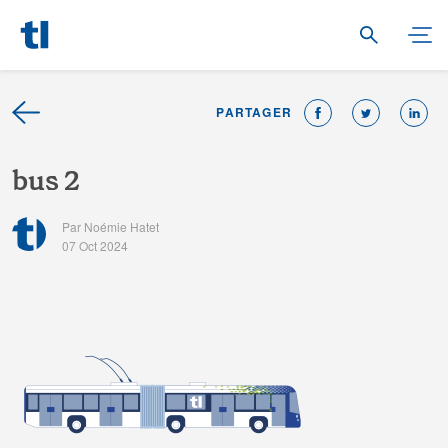
PARTAGER
b
u
s
2
Par Noémie Hatet
07 Oct 2024