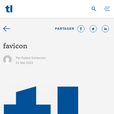
PARTAGER
f
a
v
i
c
o
n
Par Rafael Schweizer
22 Mai 2023