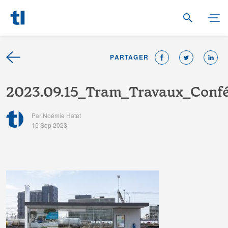
PARTAGER
2
0
2
3
.
0
9
.
1
5
_
T
r
a
m
_
T
r
a
v
a
u
x
_
C
o
n
f
Par Noémie Hatet
15 Sep 2023