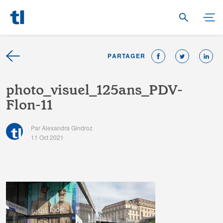
PARTAGER
p
h
o
t
o
_
v
i
s
u
e
l
_
1
2
5
a
n
s
_
P
D
V
-
F
l
o
n
-
1
1
Par Alexandra Gindroz
11 Oct 2021