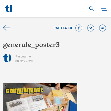
PARTAGER
g
e
n
e
r
a
l
e
_
p
o
s
t
e
r
3
Par Jeanne
30 Nov 2020