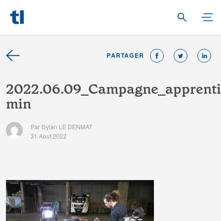
PARTAGER
2
0
2
2
.
0
6
.
0
9
_
C
a
m
p
a
g
n
e
_
a
p
p
r
e
n
t
i
m
i
n
Par Dylan LE DENMAT
31 Août 2022