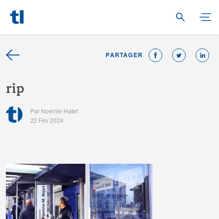
PARTAGER
r
i
p
Par Noémie Hatet
22 Fév 2024