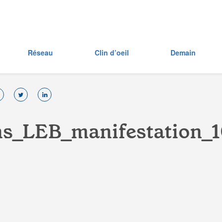
Réseau
Clin d’oeil
Demain
n
s
_
L
E
B
_
m
a
n
i
f
e
s
t
a
t
i
o
n
_
1