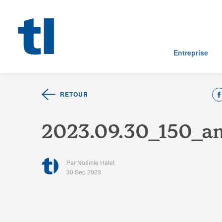
Entreprise
RETOUR
2
0
2
3
.
0
9
.
3
0
_
1
5
0
_
a
Par Noémie Hatet
30 Sep 2023